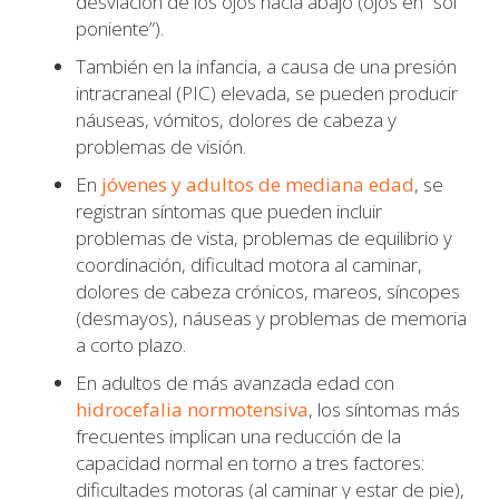
desviación de los ojos hacia abajo (ojos en “sol
poniente”).
También en la infancia, a causa de una presión
intracraneal (PIC) elevada, se pueden producir
náuseas, vómitos, dolores de cabeza y
problemas de visión.
En
jóvenes y adultos de mediana edad
, se
registran síntomas que pueden incluir
problemas de vista, problemas de equilibrio y
coordinación, dificultad motora al caminar,
dolores de cabeza crónicos, mareos, síncopes
(desmayos), náuseas y problemas de memoria
a corto plazo.
En adultos de más avanzada edad con
hidrocefalia normotensiva
, los síntomas más
frecuentes implican una reducción de la
capacidad normal en torno a tres factores:
dificultades motoras (al caminar y estar de pie),